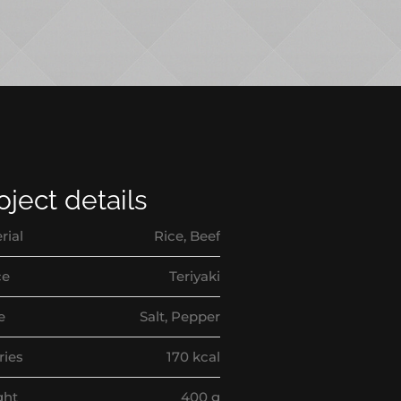
oject details
rial
Rice, Beef
ce
Teriyaki
e
Salt, Pepper
ries
170 kcal
ght
400 g