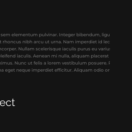
 sem elementum pulvinar. Integer bibendum, ligula a dapi
rhoncus nibh arcu ut urna. Nam imperdiet id lectus sed ves
per. Nullam scelerisque iaculis purus eu varius. Integer m
 eleifend iaculis. Aenean mi nulla, aliquam placerat orci no
us. Nunc ut felis a lorem vestibulum posuere. Proin nulla er
a eget neque imperdiet efficitur. Aliquam odio orci, vehicu
ject