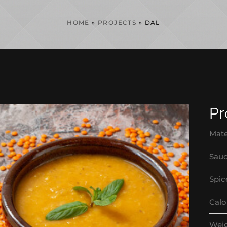
HOME
»
PROJECTS
»
DAL
Pr
Mate
Sau
Spic
Calo
Wei