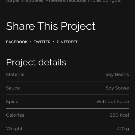
turpis in sodales. Praesent faucibus mollis congue.
Share This Project
FACEBOOK
TWITTER
PINTEREST
Project details
Material
Soy Beans
Sauce
Soy Souse
Spice
Without Spice
Calories
280 kcal
Weight
410 g