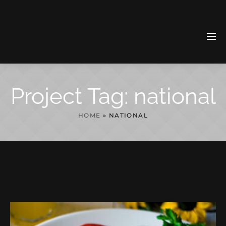
Project Tag:
national
HOME
»
NATIONAL